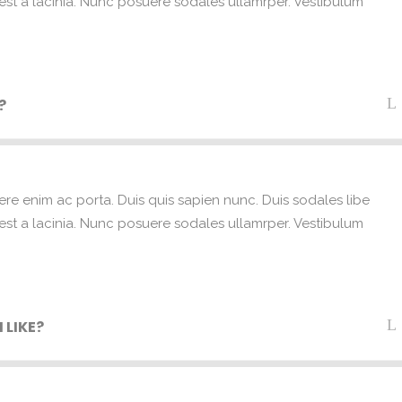
e est a lacinia. Nunc posuere sodales ullamrper. Vestibulum
?
ere enim ac porta. Duis quis sapien nunc. Duis sodales libe
e est a lacinia. Nunc posuere sodales ullamrper. Vestibulum
 LIKE?