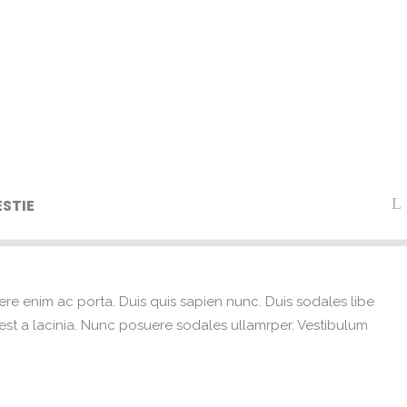
STIE
ere enim ac porta. Duis quis sapien nunc. Duis sodales libe
e est a lacinia. Nunc posuere sodales ullamrper. Vestibulum