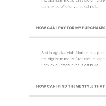
nisl dignissim mollis. Cras dictum vita
uam, ex eu efficitur varius est nulla.
HOW CAN I PAY FOR MY PURCHASES
Sed in egestas nibh. Morbi mollis posu
nisl dignissim mollis. Cras dictum vita
uam, ex eu efficitur varius est nulla.
HOW CAN I FIND THEME STYLE THAT I